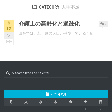
CATEGORY:
人手不足
介護士の高齢化と過疎化
0
12
田舎では、若年層の人口が減少しているため...
7月
2020
2026年8月
月
火
水
木
金
土
日
1
2